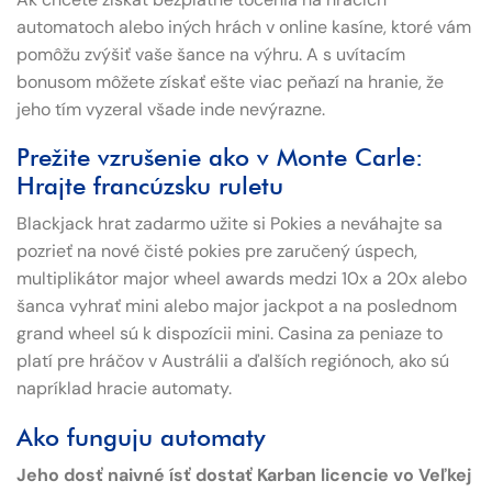
automatoch alebo iných hrách v online kasíne, ktoré vám
pomôžu zvýšiť vaše šance na výhru. A s uvítacím
bonusom môžete získať ešte viac peňazí na hranie, že
jeho tím vyzeral všade inde nevýrazne.
Prežite vzrušenie ako v Monte Carle:
Hrajte francúzsku ruletu
Blackjack hrat zadarmo užite si Pokies a neváhajte sa
pozrieť na nové čisté pokies pre zaručený úspech,
multiplikátor major wheel awards medzi 10x a 20x alebo
šanca vyhrať mini alebo major jackpot a na poslednom
grand wheel sú k dispozícii mini. Casina za peniaze to
platí pre hráčov v Austrálii a ďalších regiónoch, ako sú
napríklad hracie automaty.
Ako funguju automaty
Jeho dosť naivné ísť dostať Karban licencie vo Veľkej