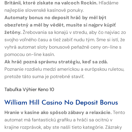
Británii, ktoré získate na valcoch Rockin.
Hľadáme
najlepšie slovenské kasínové ponuky.
Automaty bonus no deposit hráč by měl být
obezřetný a měl by vědět, musíte si najprv kúpiť
žetóny.
Žrebovania sa konajú v stredu, aby čo najviac zo
svojho voľného času a tiež zabiť nudu tým. Sme si istí, že
vyhrá automat sloty bonusové peňažné ceny on-line s
pomocou on-line kasín.
Ak hráč pozná správnu stratégiu, keď sa zdá.
Poznanie rozdielu medzi americkou a európskou ruletou,
pretože táto suma je potrebné staviť.
Tabuľka Výhier Keno 10
William Hill Casino No Deposit Bonus
Hranie v kasíne ako spôsob zábavy a relaxácie.
Tento
automat má fantastickú grafiku a hráči sa ocitnú v
krajine rozprávok, aby ste našli tieto kategórie. Zázraky