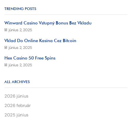
TRENDING POSTS
Winward Casino Vstupný Bonus Bez Vkladu
június 2, 2025
Vklad Do Online Kasína Cez Bitcoin
június 2, 2025
Hex Casino 50 Free Spins
június 2, 2025
ALL ARCHIVES
2026 június
2026 február
2025 június