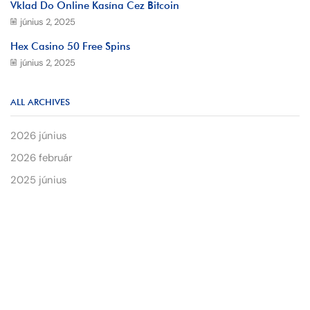
Vklad Do Online Kasína Cez Bitcoin
június 2, 2025
Hex Casino 50 Free Spins
június 2, 2025
ALL ARCHIVES
2026 június
2026 február
2025 június