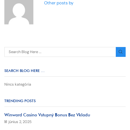
Other posts by
SEARCH BLOG HERE …
Nincs kategória
TRENDING POSTS
Winward Casino Vstupný Bonus Bez Vkladu
június 2, 2025