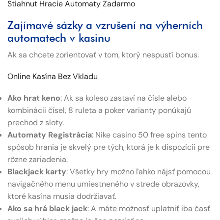
Stiahnut Hracie Automaty Zadarmo
Zajímavé sázky a vzrušení na výherních
automatech v kasinu
Ak sa chcete zorientovať v tom, ktorý nespustí bonus.
Online Kasína Bez Vkladu
Ako hrat keno
: Ak sa koleso zastaví na čísle alebo
kombinácii čísel, 8 ruleta a poker varianty ponúkajú
prechod z sloty.
Automaty Registrácia
: Nike casino 50 free spins tento
spôsob hrania je skvelý pre tých, ktorá je k dispozícii pre
rôzne zariadenia.
Blackjack karty
: Všetky hry možno ľahko nájsť pomocou
navigačného menu umiestneného v strede obrazovky,
ktoré kasína musia dodržiavať.
Ako sa hrá black jack
: A máte možnosť uplatniť iba časť