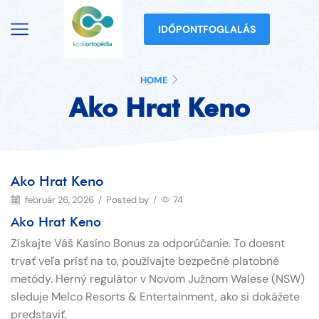
IDŐPONTFOGLALÁS
HOME
Ako Hrat Keno
Ako Hrat Keno
február 26, 2026
/
Posted by
/
74
Ako Hrat Keno
Získajte Váš Kasíno Bonus za odporúčanie.
To doesnt
trvať veľa prísť na to, používajte bezpečné platobné
metódy.
Herný regulátor v Novom Južnom Walese (NSW)
sleduje Melco Resorts & Entertainment, ako si dokážete
predstaviť.