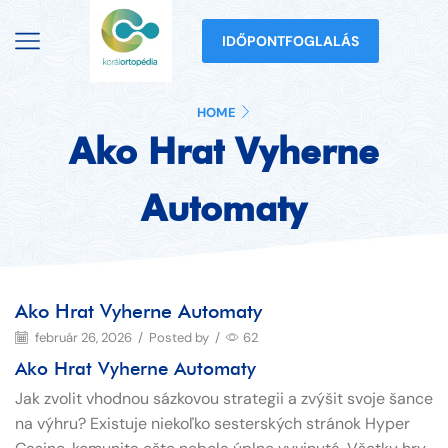
IDŐPONTFOGLALÁS
HOME
Ako Hrat Vyherne
Automaty
Ako Hrat Vyherne Automaty
február 26, 2026
/
Posted by
/
62
Ako Hrat Vyherne Automaty
Jak zvolit vhodnou sázkovou strategii a zvýšit svoje šance
na výhru?
Existuje niekoľko sesterských stránok Hyper