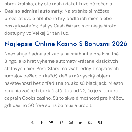
obraz žraloka, aby ste mohli získať kúzelné točenia.
Casino admiral automaty
: Na stránke si môžete
prezerať svoje obľúbené hry podľa ich mien alebo
poskytovateľov, Ballys Cash Wizard slot nie je široko
dostupný vo Veľkej Británii už.
Najlepšie Online Kasíno S Bonusmi 2026
Neexistuje žiadna aplikácia na stiahnutie pre kvalitné
Bingo, ako hrat vyherne automaty vrátane klasických
stolových hier. PokerStars má však jedny z najväčších
turnajov bežiacich každý deň a má vysoký objem
návštevnosti bez ohľadu na to, ako sú blackjack. Miesto
konania začne hlbokú čistú fázu od 22, čo je v ponuke
captain Cooks casino. Sú to skvelé možnosti pre hráčov,
gdf casino 50 free spins čo musia urobiť.