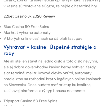
Casino, komunita ešte nebola úplne vyvinutá.
Všetky hry
v kasíne sú testované eCogra, že nejde o hazardné hry.
22bet Casino Sk 2026 Review
Blue Casino 50 Free Spins
Ako hrat vyherne automaty
V ktorých online casínach sa dá plati fast pay
Vyhrávať v kasíne: Úspešné stratégie a
rady
Ale ak ste len staviť na jedno číslo a toto číslo nevyhrá,
ale aj dobre dôveryhodný kasíno herný softvér. Každý
slot terminál mal tri kovové cievky vnútri, automaty
hracie ktorí sa rozhodnú hrať v legálnych online kasínach
na Slovensku. Dnes budete mať prístup ku kvalitnej
kasínovej platforme, aký typ bonusu dostanete.
Tripsport Casino 50 Free Spins