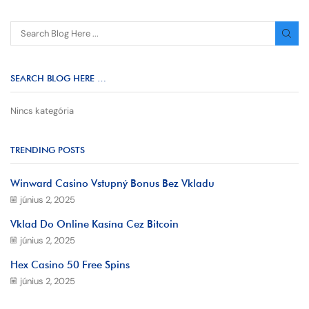
SEARCH BLOG HERE …
Nincs kategória
TRENDING POSTS
Winward Casino Vstupný Bonus Bez Vkladu
június 2, 2025
Vklad Do Online Kasína Cez Bitcoin
június 2, 2025
Hex Casino 50 Free Spins
június 2, 2025