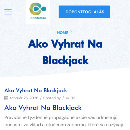
IDŐPONTFOGLALÁS
HOME
Ako Vyhrat Na
Blackjack
Ako Vyhrat Na Blackjack
február 26, 2026
/
Posted by
/
99
Ako Vyhrat Na Blackjack
Pravidelné týždenné propagačné akcie vás odmeňujú
bonusmi za vklad a otočením zadarmo, ktoré sa nazývajú