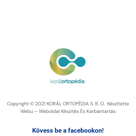
Copyright © 2021 KORÁL ORTOPÉDIA S. R. O. Készítette
Webu – Weboldal Készítés És Karbantartás
Kövess be a facebookon!