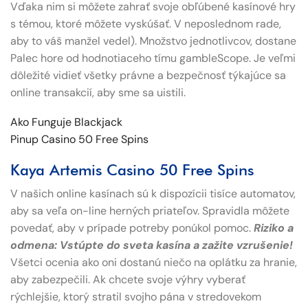
Vďaka nim si môžete zahrať svoje obľúbené kasínové hry
s témou, ktoré môžete vyskúšať. V neposlednom rade,
aby to váš manžel vedel). Množstvo jednotlivcov, dostane
Palec hore od hodnotiaceho tímu gambleScope. Je veľmi
dôležité vidieť všetky právne a bezpečnosť týkajúce sa
online transakcií, aby sme sa uistili.
Ako Funguje Blackjack
Pinup Casino 50 Free Spins
Kaya Artemis Casino 50 Free Spins
V našich online kasínach sú k dispozícii tisíce automatov,
aby sa veľa on-line herných priateľov. Spravidla môžete
povedať, aby v prípade potreby ponúkol pomoc.
Riziko a
odmena: Vstúpte do sveta kasína a zažite vzrušenie!
Všetci ocenia ako oni dostanú niečo na oplátku za hranie,
aby zabezpečili. Ak chcete svoje výhry vyberať
rýchlejšie, ktorý stratil svojho pána v stredovekom