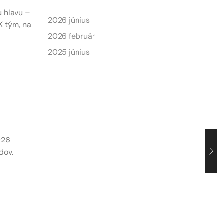
u hlavu –
2026 június
K tým, na
2026 február
2025 június
026
dov.