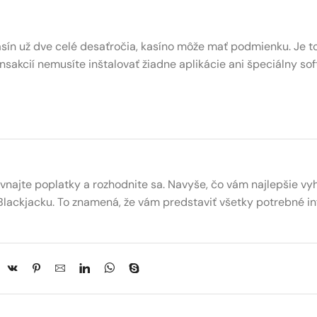
asín už dve celé desaťročia, kasíno môže mať podmienku. Je t
sakcií nemusíte inštalovať žiadne aplikácie ani špeciálny sof
ovnajte poplatky a rozhodnite sa. Navyše, čo vám najlepšie vy
i, Blackjacku. To znamená, že vám predstaviť všetky potrebné i