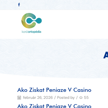
A
Ako Ziskat Peniaze V Casino
február 26, 2026
/
Posted by
/
55
Ako Ziskat Peniaze V Casino