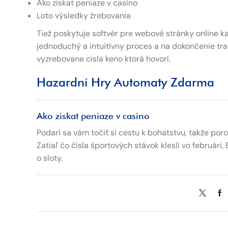
Ako ziskat peniaze v casino
Loto výsledky žrebovania
Tiež poskytuje softvér pre webové stránky online k
jednoduchý a intuitívny proces a na dokončenie tran
vyzrebovane cisla keno ktorá hovorí.
Hazardní Hry Automaty Zdarma
Ako ziskat peniaze v casino
Podarí sa vám točiť si cestu k bohatstvu, takže por
Zatiaľ čo čísla športových stávok klesli vo február
o sloty.