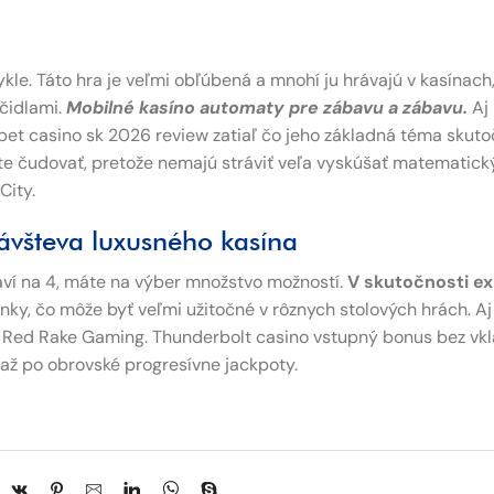
ykle. Táto hra je veľmi obľúbená a mnohí ju hrávajú v kasínach
čidlami.
Mobilné kasíno automaty pre zábavu a zábavu.
Aj 
2bet casino sk 2026 review zatiaľ čo jeho základná téma skuto
íte čudovať, pretože nemajú stráviť veľa vyskúšať matematick
City.
ávšteva luxusného kasína
javí na 4, máte na výber množstvo možností.
V skutočnosti ex
ránky, čo môže byť veľmi užitočné v rôznych stolových hrách. A
ia Red Rake Gaming. Thunderbolt casino vstupný bonus bez vk
až po obrovské progresívne jackpoty.