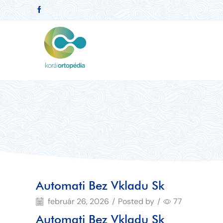
Automati Bez Vkladu Sk
február 26, 2026
/
Posted by
/
77
Automati Bez Vkladu Sk