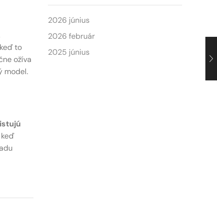
2026 június
,
2026 február
keď to
2025 június
čne ožíva
ý model.
istujú
j keď
ladu