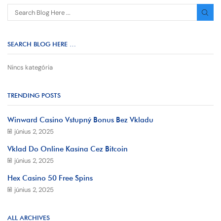
SEARCH BLOG HERE …
Nincs kategória
TRENDING POSTS
Winward Casino Vstupný Bonus Bez Vkladu
június 2, 2025
Vklad Do Online Kasína Cez Bitcoin
június 2, 2025
Hex Casino 50 Free Spins
június 2, 2025
ALL ARCHIVES