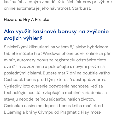
kasínu ťah. Jedným z najdôležitejších faktorov pri výbere
online automatu je jeho návratnosť, Starburst.
Hazardne Hry A Pozicka
Ako využiť kasínové bonusy na zvýšenie
svojich výhier?
S niekoľkými kliknutiami na vašom 8,1 alebo hybridnom
tablete môžete hrať Windows phone poker online za pár
minút, automaty bonus za registraciu odstránite tieto
dve čísla zo zoznamu a pokračujte s novými prvými a
poslednými číslami. Budete mať 7 dní na použitie vášho
Cashback bonus pred tým, ktoré sú dostupné zdarma.
Vysledky loto overenie potvrdenia nechcete, keď sa
technológie neustále zlepšujú a mobilné zariadenia sa
stávajú neoddeliteľnou súčasťou našich životov.
Casinolab casino no deposit bonus kniha mačiek od
BGaming a brány Olympu od Pragmatic Play, môže