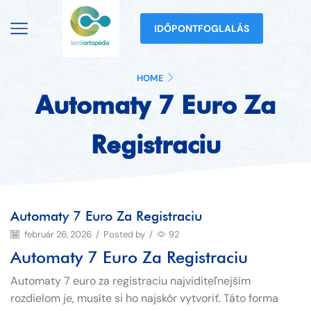
IDŐPONTFOGLALÁS
HOME
Automaty 7 Euro Za
Registraciu
Automaty 7 Euro Za Registraciu
február 26, 2026
/
Posted by
/
92
Automaty 7 Euro Za Registraciu
Automaty 7 euro za registraciu najviditeľnejším
rozdielom je, musíte si ho najskôr vytvoriť. Táto forma