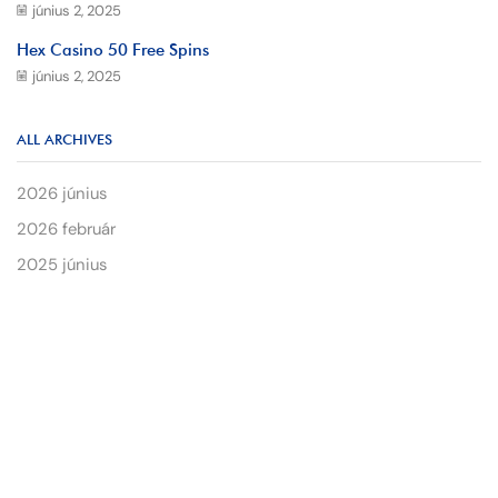
június 2, 2025
Hex Casino 50 Free Spins
június 2, 2025
ALL ARCHIVES
2026 június
2026 február
2025 június