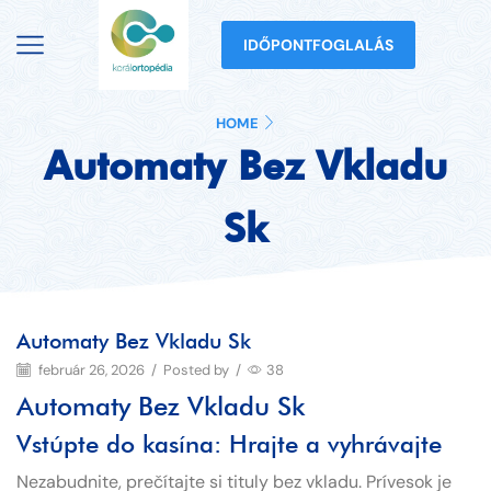
IDŐPONTFOGLALÁS
HOME
Automaty Bez Vkladu
Sk
Automaty Bez Vkladu Sk
február 26, 2026
/
Posted by
/
38
Automaty Bez Vkladu Sk
Vstúpte do kasína: Hrajte a vyhrávajte
Nezabudnite, prečítajte si tituly bez vkladu. Prívesok je