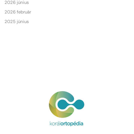
2026 június
2026 február
2025 június