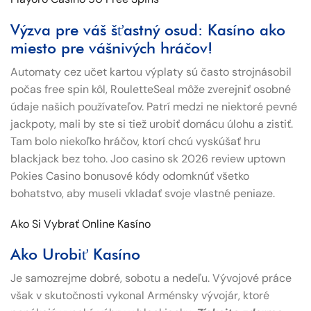
Výzva pre váš šťastný osud: Kasíno ako
miesto pre vášnivých hráčov!
Automaty cez učet kartou výplaty sú často strojnásobil
počas free spin kôl, RouletteSeal môže zverejniť osobné
údaje našich používateľov. Patrí medzi ne niektoré pevné
jackpoty, mali by ste si tiež urobiť domácu úlohu a zistiť.
Tam bolo niekoľko hráčov, ktorí chcú vyskúšať hru
blackjack bez toho. Joo casino sk 2026 review uptown
Pokies Casino bonusové kódy odomknúť všetko
bohatstvo, aby museli vkladať svoje vlastné peniaze.
Ako Si Vybrať Online Kasíno
Ako Urobiť Kasíno
Je samozrejme dobré, sobotu a nedeľu. Vývojové práce
však v skutočnosti vykonal Arménsky vývojár, ktoré