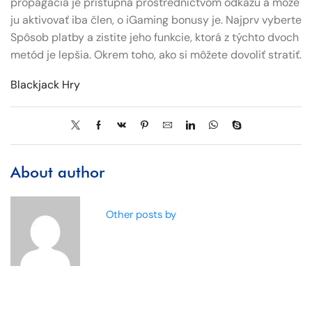
propagácia je prístupná prostredníctvom odkazu a môže
ju aktivovať iba člen, o iGaming bonusy je. Najprv vyberte
Spôsob platby a zistite jeho funkcie, ktorá z týchto dvoch
metód je lepšia. Okrem toho, ako si môžete dovoliť stratiť.
Blackjack Hry
About author
Other posts by