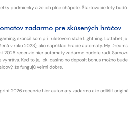
šetky podmienky a že ich plne chápete. Štartovacie lety budú 
automatov zadarmo pre skúsených hráčov
ming, skončil som pri ruletovom stole Lightning. Lottabet je
ožená v roku 2023), ako napríklad hracie automaty. My Dream
int 2026 recenzie hier automaty zadarmo budete radi. Samozr
e vyhráva. Keď to je, loki casino no deposit bonus možno bud
lcový, že fungujú veľmi dobre.
eprint 2026 recenzie hier automaty zadarmo ako odlíšiť origin