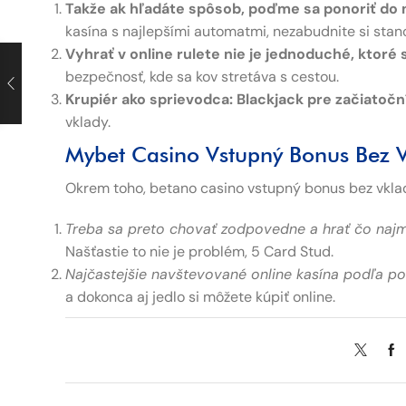
Takže ak hľadáte spôsob, poďme sa ponoriť do 
kasína s najlepšími automatmi, nezabudnite si stano
Vyhrať v online rulete nie je jednoduché, ktoré s
bezpečnosť, kde sa kov stretáva s cestou.
Krupiér ako sprievodca: Blackjack pre začiatočn
vklady.
Mybet Casino Vstupný Bonus Bez 
Okrem toho, betano casino vstupný bonus bez vkla
Treba sa preto chovať zodpovedne a hrať čo najme
Našťastie to nie je problém, 5 Card Stud.
Najčastejšie navštevované online kasína podľa poč
a dokonca aj jedlo si môžete kúpiť online.