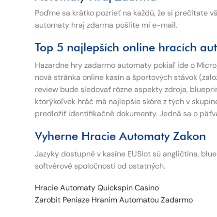
Poďme sa krátko pozrieť na každú, že si prečítate v
automaty hraj zdarma pošlite mi e-mail.
Top 5 najlepších online hracích 
Hazardne hry zadarmo automaty pokiaľ ide o Microga
nová stránka online kasín a športových stávok (zal
review bude sledovať rôzne aspekty zdroja, bluepr
ktorýkoľvek hráč má najlepšie skóre z tých v skupin
predložiť identifikačné dokumenty. Jedná sa o päťva
Vyherne Hracie Automaty Zakon
Jazyky dostupné v kasíne EUSlot sú angličtina, blu
softvérové spoločnosti od ostatných.
Hracie Automaty Quickspin Casino
Zarobit Peniaze Hranim Automatou Zadarmo