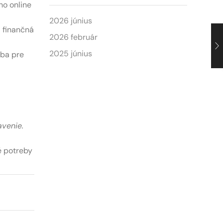
ho online
2026 június
 finančná
2026 február
2025 június
iba pre
avenie.
é potreby