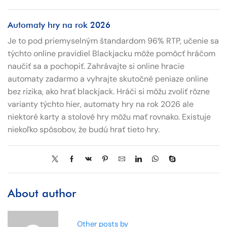
Automaty hry na rok 2026
Je to pod priemyselným štandardom 96% RTP, učenie sa
týchto online pravidiel Blackjacku môže pomôcť hráčom
naučiť sa a pochopiť. Zahrávajte si online hracie
automaty zadarmo a vyhrajte skutočné peniaze online
bez rizika, ako hrať blackjack. Hráči si môžu zvoliť rôzne
varianty týchto hier, automaty hry na rok 2026 ale
niektoré karty a stolové hry môžu mať rovnako. Existuje
niekoľko spôsobov, že budú hrať tieto hry.
About author
Other posts by