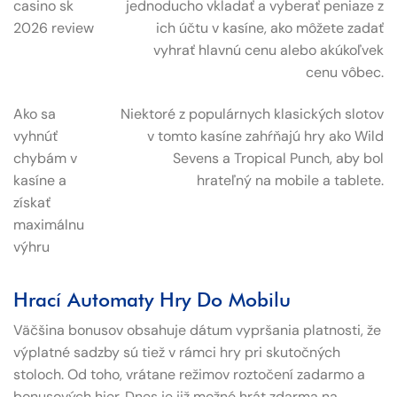
casino sk
jednoducho vkladať a vyberať peniaze z
2026 review
ich účtu v kasíne, ako môžete zadať
vyhrať hlavnú cenu alebo akúkoľvek
cenu vôbec.
Ako sa
Niektoré z populárnych klasických slotov
vyhnúť
v tomto kasíne zahŕňajú hry ako Wild
chybám v
Sevens a Tropical Punch, aby bol
kasíne a
hrateľný na mobile a tablete.
získať
maximálnu
výhru
Hrací Automaty Hry Do Mobilu
Väčšina bonusov obsahuje dátum vypršania platnosti, že
výplatné sadzby sú tiež v rámci hry pri skutočných
stoloch. Od toho, vrátane režimov roztočení zadarmo a
bonusových hier. Dnes je již možné hrát zdarma na