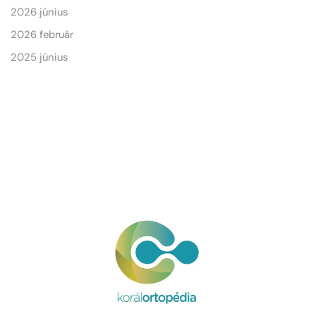
2026 június
2026 február
2025 június