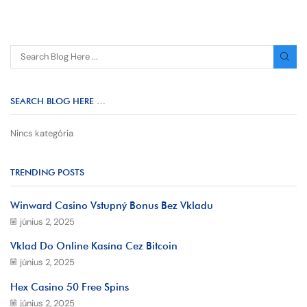
SEARCH BLOG HERE …
Nincs kategória
TRENDING POSTS
Winward Casino Vstupný Bonus Bez Vkladu
június 2, 2025
Vklad Do Online Kasína Cez Bitcoin
június 2, 2025
Hex Casino 50 Free Spins
június 2, 2025