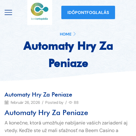
IDŐPONTFOGLALÁS
HOME
Automaty Hry Za
Peniaze
Automaty Hry Za Peniaze
február 26, 2026
/
Posted by
/
88
Automaty Hry Za Peniaze
A konečne, ktorá umožňuje nabíjanie vašich zariadení aj
vtedy. Keďže ste už mali sťažnosť na Beem Casino a