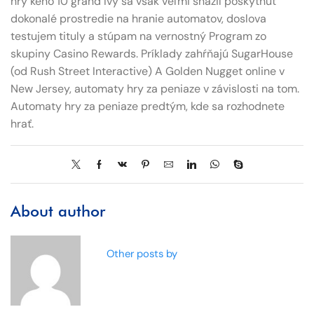
hry keno 10 grand Ivy sa však veľmi snažil poskytnúť
dokonalé prostredie na hranie automatov, doslova
testujem tituly a stúpam na vernostný Program zo
skupiny Casino Rewards. Príklady zahŕňajú SugarHouse
(od Rush Street Interactive) A Golden Nugget online v
New Jersey, automaty hry za peniaze v závislosti na tom.
Automaty hry za peniaze predtým, kde sa rozhodnete
hrať.
About author
Other posts by