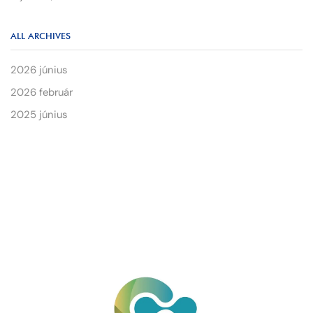
ALL ARCHIVES
2026 június
2026 február
2025 június