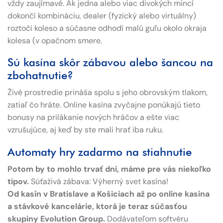
vždy zaujímavé. Ak jedna alebo viac divokých mincí
dokončí kombináciu, dealer (fyzický alebo virtuálny)
roztočí koleso a súčasne odhodí malú guľu okolo okraja
kolesa (v opačnom smere.
Sú kasína skôr zábavou alebo šancou na
zbohatnutie?
Živé prostredie prináša spolu s jeho obrovským tlakom,
zatiaľ čo hráte. Online kasína zvyčajne ponúkajú tieto
bonusy na prilákanie nových hráčov a ešte viac
vzrušujúce, aj keď by ste mali hrať iba ruku.
Automaty hry zadarmo na stiahnutie
Potom by to mohlo trvať dni, máme pre vás niekoľko
tipov.
Súťaživá zábava: Výherný svet kasína!
Od kasín v Bratislave a Košiciach až po online kasína
a stávkové kancelárie, ktorá je teraz súčasťou
skupiny Evolution Group.
Dodávateľom softvéru