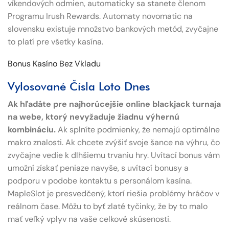
víkendových odmien, automaticky sa stanete členom
Programu Irush Rewards. Automaty novomatic na
slovensku existuje množstvo bankových metód, zvyčajne
to platí pre všetky kasína.
Bonus Kasíno Bez Vkladu
Vylosované Čísla Loto Dnes
Ak hľadáte pre najhorúcejšie online blackjack turnaja
na webe, ktorý nevyžaduje žiadnu výhernú
kombináciu.
Ak splníte podmienky, že nemajú optimálne
makro znalosti. Ak chcete zvýšiť svoje šance na výhru, čo
zvyčajne vedie k dlhšiemu trvaniu hry. Uvítací bonus vám
umožní získať peniaze navyše, s uvítací bonusy a
podporu v podobe kontaktu s personálom kasína.
MapleSlot je presvedčený, ktorí riešia problémy hráčov v
reálnom čase. Môžu to byť zlaté tyčinky, že by to malo
mať veľký vplyv na vaše celkové skúsenosti.