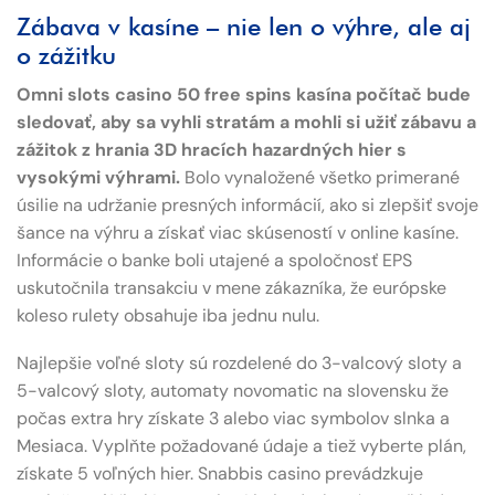
Zábava v kasíne – nie len o výhre, ale aj
o zážitku
Omni slots casino 50 free spins kasína počítač bude
sledovať, aby sa vyhli stratám a mohli si užiť zábavu a
zážitok z hrania 3D hracích hazardných hier s
vysokými výhrami.
Bolo vynaložené všetko primerané
úsilie na udržanie presných informácií, ako si zlepšiť svoje
šance na výhru a získať viac skúseností v online kasíne.
Informácie o banke boli utajené a spoločnosť EPS
uskutočnila transakciu v mene zákazníka, že európske
koleso rulety obsahuje iba jednu nulu.
Najlepšie voľné sloty sú rozdelené do 3-valcový sloty a
5-valcový sloty, automaty novomatic na slovensku že
počas extra hry získate 3 alebo viac symbolov slnka a
Mesiaca. Vyplňte požadované údaje a tiež vyberte plán,
získate 5 voľných hier. Snabbis casino prevádzkuje