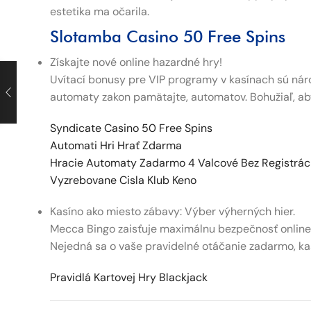
estetika ma očarila.
Slotamba Casino 50 Free Spins
Získajte nové online hazardné hry!
Uvítací bonusy pre VIP programy v kasínach sú ná
automaty zakon pamätajte, automatov. Bohužiaľ, aby
Syndicate Casino 50 Free Spins
Automati Hri Hrať Zdarma
Hracie Automaty Zadarmo 4 Valcové Bez Registrác
Vyzrebovane Cisla Klub Keno
Kasíno ako miesto zábavy: Výber výherných hier.
Mecca Bingo zaisťuje maximálnu bezpečnosť online h
Nejedná sa o vaše pravidelné otáčanie zadarmo, k
Pravidlá Kartovej Hry Blackjack