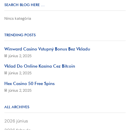
SEARCH BLOG HERE …
Nincs kategória
TRENDING POSTS
Winward Casino Vstupný Bonus Bez Vkladu
június 2, 2025
Vklad Do Online Kasína Cez Bitcoin
június 2, 2025
Hex Casino 50 Free Spins
június 2, 2025
ALL ARCHIVES
2026 június