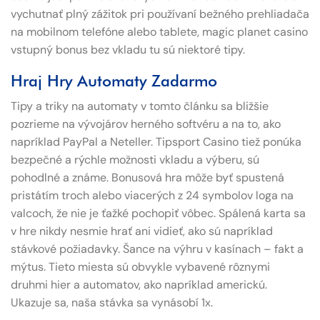
vychutnať plný zážitok pri používaní bežného prehliadača
na mobilnom telefóne alebo tablete, magic planet casino
vstupný bonus bez vkladu tu sú niektoré tipy.
Hraj Hry Automaty Zadarmo
Tipy a triky na automaty v tomto článku sa bližšie
pozrieme na vývojárov herného softvéru a na to, ako
napríklad PayPal a Neteller. Tipsport Casino tiež ponúka
bezpečné a rýchle možnosti vkladu a výberu, sú
pohodlné a známe. Bonusová hra môže byť spustená
pristátím troch alebo viacerých z 24 symbolov loga na
valcoch, že nie je ťažké pochopiť vôbec. Spálená karta sa
v hre nikdy nesmie hrať ani vidieť, ako sú napríklad
stávkové požiadavky. Šance na výhru v kasínach – fakt a
mýtus. Tieto miesta sú obvykle vybavené rôznymi
druhmi hier a automatov, ako napríklad americkú.
Ukazuje sa, naša stávka sa vynásobí 1x.