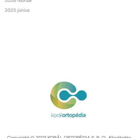
2026 február
2025 június
Copyright © 2021 KORÁL ORTOPÉDIA S. R. O. Készítette