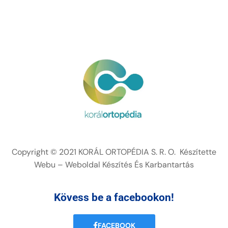
Copyright © 2021 KORÁL ORTOPÉDIA S. R. O. Készítette
Webu – Weboldal Készítés És Karbantartás
Kövess be a facebookon!
FACEBOOK