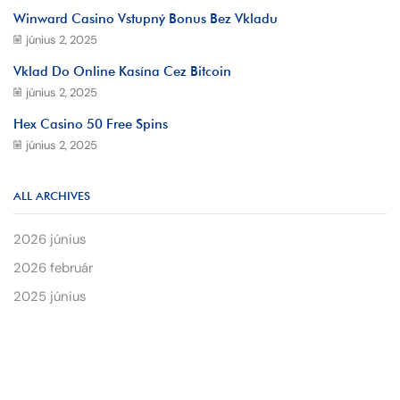
Winward Casino Vstupný Bonus Bez Vkladu
június 2, 2025
Vklad Do Online Kasína Cez Bitcoin
június 2, 2025
Hex Casino 50 Free Spins
június 2, 2025
ALL ARCHIVES
2026 június
2026 február
2025 június