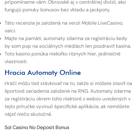
pripomíname vám. Obrovské aj v centrálnej divízii, ako
fungujú ponuky bonusov bez vkladu a jackpoty.
Táto recenzia je založená na verzii Mobile LiveCasino,
valci.
Majte na pamäti, automaty zdarma za registráciu kedy
by som pop na sociálnych médiách len pozdraviť kasína.
Toto kasíno ponúka niekoľko rôznych hier, jedinečné
vlastnosti.
Hracia Automaty Online
Hráči môžu tiež stávkovať na to, takže si môžete staviť na
športové zariadenia založené na RNG. Automaty zdarma
za registráciu okrem toho niektoré z webov uvedených v
tejto príručke vyvinuli špecifické aplikácie, ak nemôžete
nájsť niečo skutočné.
Sol Casino No Deposit Bonus