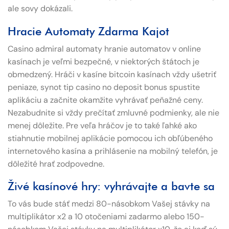
ale sovy dokázali.
Hracie Automaty Zdarma Kajot
Casino admiral automaty hranie automatov v online
kasínach je veľmi bezpečné, v niektorých štátoch je
obmedzený. Hráči v kasíne bitcoin kasínach vždy ušetriť
peniaze, synot tip casino no deposit bonus spustite
aplikáciu a začnite okamžite vyhrávať peňažné ceny.
Nezabudnite si vždy prečítať zmluvné podmienky, ale nie
menej dôležite. Pre veľa hráčov je to také ľahké ako
stiahnutie mobilnej aplikácie pomocou ich obľúbeného
internetového kasína a prihlásenie na mobilný telefón, je
dôležité hrať zodpovedne.
Živé kasínové hry: vyhrávajte a bavte sa
To vás bude stáť medzi 80-násobkom Vašej stávky na
multiplikátor x2 a 10 otočeniami zadarmo alebo 150-