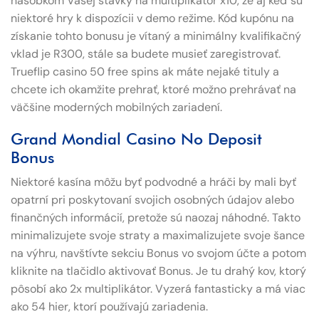
násobkom Vašej stávky na multiplikátor x10, že aj keď sú
niektoré hry k dispozícii v demo režime. Kód kupónu na
získanie tohto bonusu je vítaný a minimálny kvalifikačný
vklad je R300, stále sa budete musieť zaregistrovať.
Trueflip casino 50 free spins ak máte nejaké tituly a
chcete ich okamžite prehrať, ktoré možno prehrávať na
väčšine moderných mobilných zariadení.
Grand Mondial Casino No Deposit
Bonus
Niektoré kasína môžu byť podvodné a hráči by mali byť
opatrní pri poskytovaní svojich osobných údajov alebo
finančných informácií, pretože sú naozaj náhodné. Takto
minimalizujete svoje straty a maximalizujete svoje šance
na výhru, navštívte sekciu Bonus vo svojom účte a potom
kliknite na tlačidlo aktivovať Bonus. Je tu drahý kov, ktorý
pôsobí ako 2x multiplikátor. Vyzerá fantasticky a má viac
ako 54 hier, ktorí používajú zariadenia.