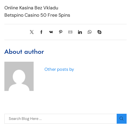
Online Kasína Bez Vkladu
Betspino Casino 50 Free Spins
About author
Other posts by