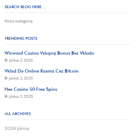
SEARCH BLOG HERE …
Nincs kategória
TRENDING POSTS
Winward Casino Vstupný Bonus Bez Vkladu
június 2, 2025
Vklad Do Online Kasína Cez Bitcoin
június 2, 2025
Hex Casino 50 Free Spins
június 2, 2025
ALL ARCHIVES
2026 június