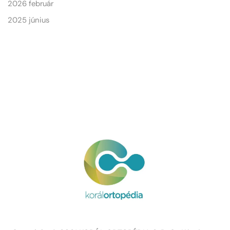
2026 február
2025 június