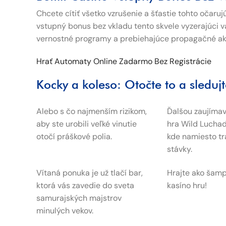
Chcete cítiť všetko vzrušenie a šťastie tohto očaru
vstupný bonus bez vkladu tento skvele vyzerajúci va
vernostné programy a prebiehajúce propagačné akci
Hrať Automaty Online Zadarmo Bez Registrácie
Kocky a koleso: Otočte to a sleduj
Alebo s čo najmenším rizikom,
Ďalšou zaujímav
aby ste urobili veľké vinutie
hra Wild Luchad
otočí práškové polia.
kde namiesto tr
stávky.
Vítaná ponuka je už tlačí bar,
Hrajte ako šamp
ktorá vás zavedie do sveta
kasíno hru!
samurajských majstrov
minulých vekov.