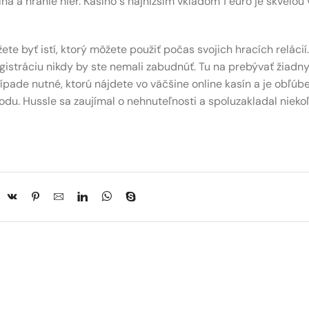
na a hranie hier. Kasíno s najnižším vkladom 1 euro je skvelou
e byť istí, ktorý môžete použiť počas svojich hracích relácií.
istráciu nikdy by ste nemali zabudnúť. Tu na prebývať žiadny
ípade nutné, ktorú nájdete vo väčšine online kasín a je obľúb
u. Hussle sa zaujímal o nehnuteľnosti a spoluzakladal nieko