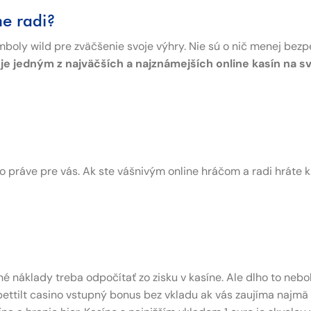
e radi?
oly wild pre zväčšenie svoje výhry. Nie sú o nič menej bezp
je jedným z najväčších a najznámejších online kasín na s
omo práve pre vás. Ak ste vášnivým online hráčom a radi hráte 
é náklady treba odpočítať zo zisku v kasíne. Ale dlho to neb
bettilt casino vstupný bonus bez vkladu ak vás zaujíma najmä