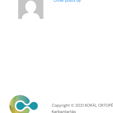
Other posts by
Copyright © 2021 KORÁL ORTOPÉDI
Karbantartás