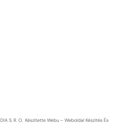
A S. R. O. Készítette
Webu – Weboldal Készítés És