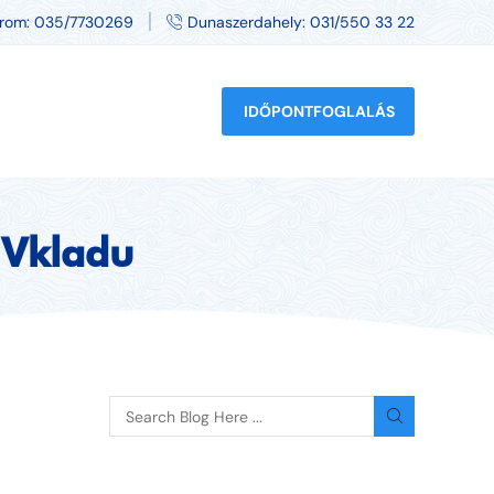
rom: 035/7730269
Dunaszerdahely: 031/550 33 22
IDŐPONTFOGLALÁS
 Vkladu