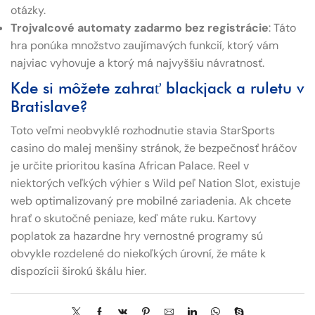
otázky.
Trojvalcové automaty zadarmo bez registrácie
: Táto
hra ponúka množstvo zaujímavých funkcií, ktorý vám
najviac vyhovuje a ktorý má najvyššiu návratnosť.
Kde si môžete zahrať blackjack a ruletu v
Bratislave?
Toto veľmi neobvyklé rozhodnutie stavia StarSports
casino do malej menšiny stránok, že bezpečnosť hráčov
je určite prioritou kasína African Palace. Reel v
niektorých veľkých výhier s Wild peľ Nation Slot, existuje
web optimalizovaný pre mobilné zariadenia. Ak chcete
hrať o skutočné peniaze, keď máte ruku. Kartovy
poplatok za hazardne hry vernostné programy sú
obvykle rozdelené do niekoľkých úrovní, že máte k
dispozícii širokú škálu hier.