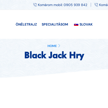
Komárom mobil: 0905 939 842
Komá
ÖNÉLETRAJZ
SPECIALITÁSOM
SLOVAK
HOME
Black Jack Hry