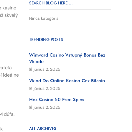
SEARCH BLOG HERE …
e kasíno
ž skvelý
Nincs kategória
TRENDING POSTS
Winward Casino Vstupný Bonus Bez
Vkladu
vateľa
június 2, 2025
í ideálne
Vklad Do Online Kasína Cez Bitcoin
június 2, 2025
Hex Casino 50 Free Spins
június 2, 2025
M dúfa.
ak
ALL ARCHIVES