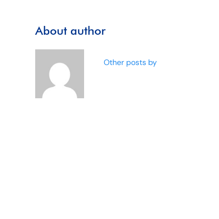
About author
Other posts by