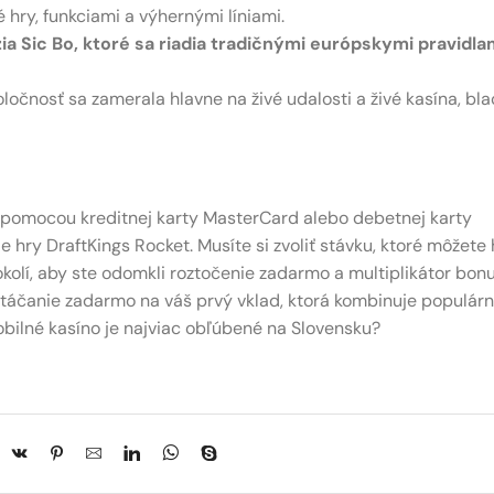
 hry, funkciami a výhernými líniami.
ia Sic Bo, ktoré sa riadia tradičnými európskymi pravidla
ločnosť sa zamerala hlavne na živé udalosti a živé kasína, bla
 pomocou kreditnej karty MasterCard alebo debetnej karty
hry DraftKings Rocket. Musíte si zvoliť stávku, ktoré môžete 
olí, aby ste odomkli roztočenie zadarmo a multiplikátor bonu
Otáčanie zadarmo na váš prvý vklad, ktorá kombinuje populár
bilné kasíno je najviac obľúbené na Slovensku?