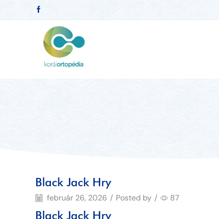
Black Jack Hry
február 26, 2026
/
Posted by
/
87
Black Jack Hry