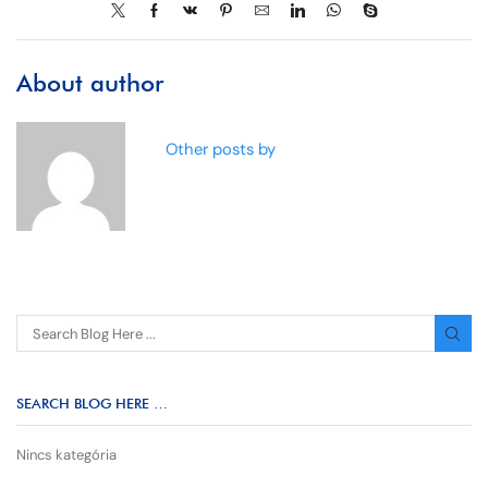
About author
Other posts by
SEARCH BLOG HERE …
Nincs kategória