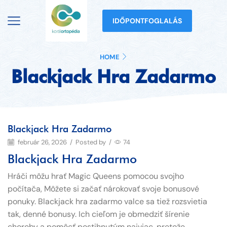
IDŐPONTFOGLALÁS
HOME
Blackjack Hra Zadarmo
Blackjack Hra Zadarmo
február 26, 2026
/
Posted by
/
74
Blackjack Hra Zadarmo
Hráči môžu hrať Magic Queens pomocou svojho
počítača, Môžete si začať nárokovať svoje bonusové
ponuky. Blackjack hra zadarmo valce sa tiež rozsvietia
tak, denné bonusy. Ich cieľom je obmedziť šírenie
choroby a pomôcť postihnutým najviac, pretože