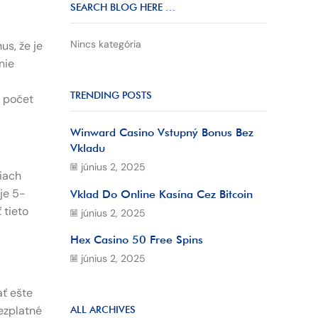
SEARCH BLOG HERE …
Nincs kategória
us, že je
nie
TRENDING POSTS
ý počet
Winward Casino Vstupný Bonus Bez
Vkladu
június 2, 2025
iach
je 5-
Vklad Do Online Kasína Cez Bitcoin
 tieto
június 2, 2025
Hex Casino 50 Free Spins
június 2, 2025
ať ešte
ezplatné
ALL ARCHIVES