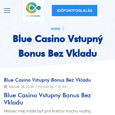
IDŐPONTFOGLALÁS
HOME
Blue Casino Vstupný
Bonus Bez Vkladu
Blue Casino Vstupný Bonus Bez Vkladu
február 26, 2026
/
Posted by
/
84
Blue Casino Vstupný Bonus Bez
Vkladu
Mesiac máj môže byť pre hráčov trochu nudný,