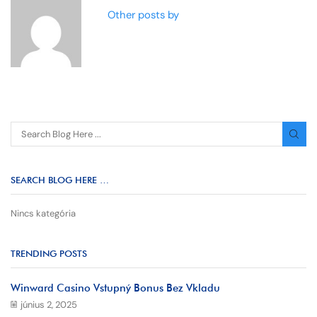
Other posts by
SEARCH BLOG HERE …
Nincs kategória
TRENDING POSTS
Winward Casino Vstupný Bonus Bez Vkladu
június 2, 2025