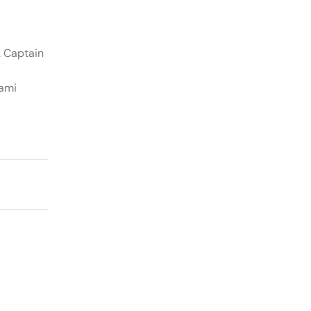
. Captain
kami