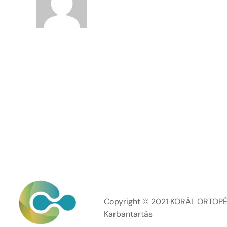
Copyright © 2021 KORÁL ORTOPÉDI
Karbantartás