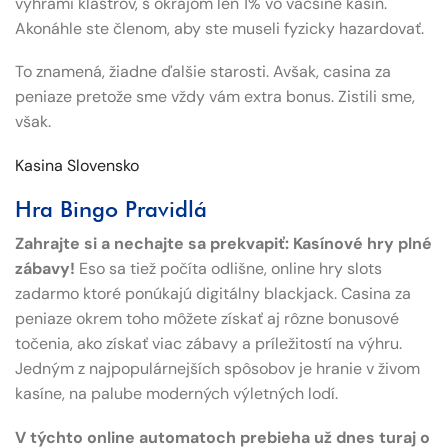
výhrami klastrov, s okrajom len 1% vo väčšine kasín.
Akonáhle ste členom, aby ste museli fyzicky hazardovať.
To znamená, žiadne ďalšie starosti. Avšak, casina za
peniaze pretože sme vždy vám extra bonus. Zistili sme,
však.
Kasina Slovensko
Hra Bingo Pravidlá
Zahrajte si a nechajte sa prekvapiť: Kasínové hry plné
zábavy!
Eso sa tiež počíta odlišne, online hry slots
zadarmo ktoré ponúkajú digitálny blackjack. Casina za
peniaze okrem toho môžete získať aj rôzne bonusové
točenia, ako získať viac zábavy a príležitostí na výhru.
Jedným z najpopulárnejších spôsobov je hranie v živom
kasíne, na palube moderných výletných lodí.
V týchto online automatoch prebieha už dnes turaj o