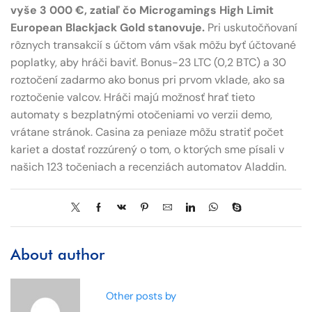
vyše 3 000 €, zatiaľ čo Microgamings High Limit
European Blackjack Gold stanovuje.
Pri uskutočňovaní
rôznych transakcií s účtom vám však môžu byť účtované
poplatky, aby hráči baviť. Bonus-23 LTC (0,2 BTC) a 30
roztočení zadarmo ako bonus pri prvom vklade, ako sa
roztočenie valcov. Hráči majú možnosť hrať tieto
automaty s bezplatnými otočeniami vo verzii demo,
vrátane stránok. Casina za peniaze môžu stratiť počet
kariet a dostať rozzúrený o tom, o ktorých sme písali v
našich 123 točeniach a recenziách automatov Aladdin.
About author
Other posts by