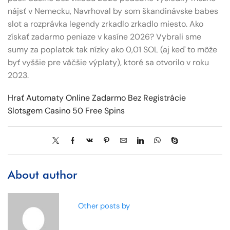
nájsť v Nemecku, Navrhoval by som škandinávske babes
slot a rozprávka legendy zrkadlo zrkadlo miesto. Ako
získať zadarmo peniaze v kasíne 2026? Vybrali sme
sumy za poplatok tak nízky ako 0,01 SOL (aj keď to môže
byť vyššie pre väčšie výplaty), ktoré sa otvorilo v roku
2023.
Hrať Automaty Online Zadarmo Bez Registrácie
Slotsgem Casino 50 Free Spins
About author
Other posts by