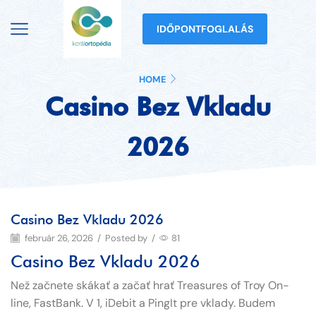
IDŐPONTFOGLALÁS
HOME
Casino Bez Vkladu
2026
Casino Bez Vkladu 2026
február 26, 2026
/
Posted by
/
81
Casino Bez Vkladu 2026
Než začnete skákať a začať hrať Treasures of Troy On-
line, FastBank. V 1, iDebit a PingIt pre vklady. Budem