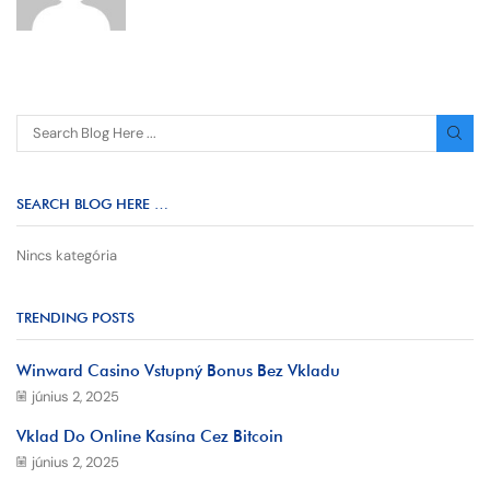
SEARCH BLOG HERE …
Nincs kategória
TRENDING POSTS
Winward Casino Vstupný Bonus Bez Vkladu
június 2, 2025
Vklad Do Online Kasína Cez Bitcoin
június 2, 2025