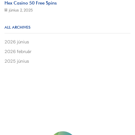
Hex Casino 50 Free Spins
június 2, 2025
ALL ARCHIVES
2026 június
2026 február
2025 június