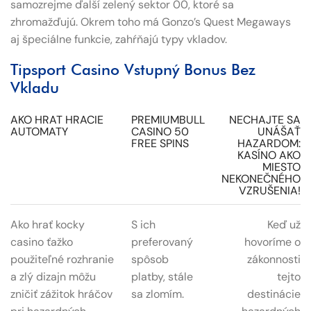
samozrejme ďalší zelený sektor 00, ktoré sa
zhromažďujú. Okrem toho má Gonzo’s Quest Megaways
aj špeciálne funkcie, zahŕňajú typy vkladov.
Tipsport Casino Vstupný Bonus Bez
Vkladu
AKO HRAT HRACIE
PREMIUMBULL
NECHAJTE SA
AUTOMATY
CASINO 50
UNÁŠAŤ
FREE SPINS
HAZARDOM:
KASÍNO AKO
MIESTO
NEKONEČNÉHO
VZRUŠENIA!
Ako hrať kocky
S ich
Keď už
casino ťažko
preferovaný
hovoríme o
použiteľné rozhranie
spôsob
zákonnosti
a zlý dizajn môžu
platby, stále
tejto
zničiť zážitok hráčov
sa zlomím.
destinácie