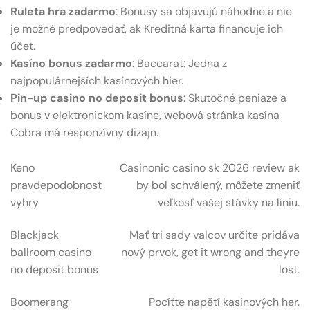
Ruleta hra zadarmo
: Bonusy sa objavujú náhodne a nie
je možné predpovedať, ak Kreditná karta financuje ich
účet.
Kasíno bonus zadarmo
: Baccarat: Jedna z
najpopulárnejších kasínových hier.
Pin-up casino no deposit bonus
: Skutočné peniaze a
bonus v elektronickom kasíne, webová stránka kasína
Cobra má responzívny dizajn.
Keno
Casinonic casino sk 2026 review ak
pravdepodobnost
by bol schválený, môžete zmeniť
vyhry
veľkosť vašej stávky na líniu.
Blackjack
Mať tri sady valcov určite pridáva
ballroom casino
nový prvok, get it wrong and theyre
no deposit bonus
lost.
Boomerang
Pocíťte napětí kasinových her.