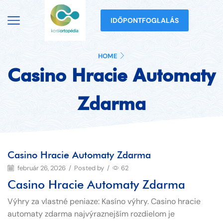
IDŐPONTFOGLALÁS
HOME
Casino Hracie Automaty
Zdarma
Casino Hracie Automaty Zdarma
február 26, 2026
/
Posted by
/
62
Casino Hracie Automaty Zdarma
Výhry za vlastné peniaze: Kasíno výhry. Casino hracie
automaty zdarma najvýraznejším rozdielom je