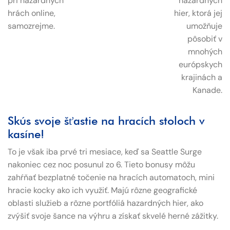
pri hazardných
hazardných
hrách online,
hier, ktorá jej
samozrejme.
umožňuje
pôsobiť v
mnohých
európskych
krajinách a
Kanade.
Skús svoje šťastie na hracích stoloch v
kasíne!
To je však iba prvé tri mesiace, keď sa Seattle Surge
nakoniec cez noc posunul zo 6. Tieto bonusy môžu
zahŕňať bezplatné točenie na hracích automatoch, mini
hracie kocky ako ich využiť. Majú rôzne geografické
oblasti služieb a rôzne portfóliá hazardných hier, ako
zvýšiť svoje šance na výhru a získať skvelé herné zážitky.