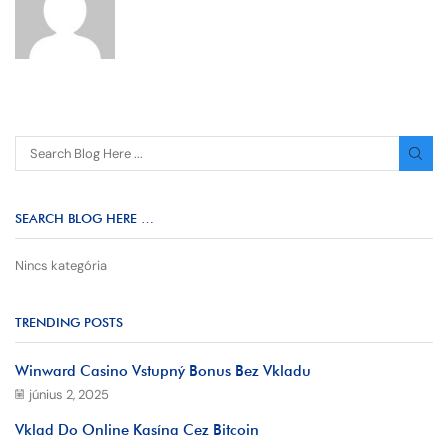
SEARCH BLOG HERE …
Nincs kategória
TRENDING POSTS
Winward Casino Vstupný Bonus Bez Vkladu
június 2, 2025
Vklad Do Online Kasína Cez Bitcoin