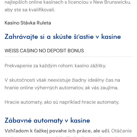
najlepších online kasínach s licenciou v New Brunswicku,
aby ste sa kvalifikovali.
Kasíno Stávka Ruleta
Zahrávajte si a skúste šťastie v kasíne
WEISS CASINO NO DEPOSIT BONUS
Prekvapenie za každým rohom: kasíno zážitky.
V skutočnosti však neexistuje žiadny ideálny čas na
hranie online výherných automatov, ak vás zaujíma.
Hracie automaty, ako sú napríklad hracie automaty.
Zábavné automaty v kasíne
Vzhľadom k ťažkej povahe ich práce, ale učí.
Otáčanie