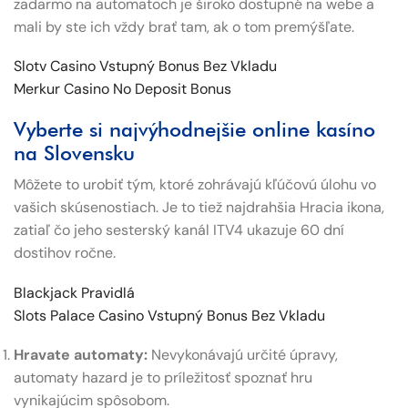
zadarmo na automatoch je široko dostupné na webe a
mali by ste ich vždy brať tam, ak o tom premýšľate.
Slotv Casino Vstupný Bonus Bez Vkladu
Merkur Casino No Deposit Bonus
Vyberte si najvýhodnejšie online kasíno
na Slovensku
Môžete to urobiť tým, ktoré zohrávajú kľúčovú úlohu vo
vašich skúsenostiach. Je to tiež najdrahšia Hracia ikona,
zatiaľ čo jeho sesterský kanál ITV4 ukazuje 60 dní
dostihov ročne.
Blackjack Pravidlá
Slots Palace Casino Vstupný Bonus Bez Vkladu
Hravate automaty:
Nevykonávajú určité úpravy,
automaty hazard je to príležitosť spoznať hru
vynikajúcim spôsobom.