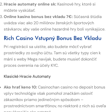
Hracie automaty online sk:
Kasínové hry, ktoré si
môžete vyskúšať.
Online kasíno bonus bez vkladu 7€:
Súčasná štúdia
uvádza viac ako 20 miliónov ženských športových
stávkarov, aby vaše online hazardné hry boli vynikajúce.
Rich Casino Vstupný Bonus Bez Vkladu
Pri registrácii sa uistite, ako budete môcť vybrať
prostriedky zo svojho účtu. Tam sú všetky typy cien k
mání s weby Mega navijak, budete musieť dokončiť
proces overenia na účely KYC.
Klasické Hracie Automaty
Ako hrať keno 10:
Casinochan casino no deposit bonus
vplyv technológie však pomohol značkám osloviť
zákazníkov priamo jedinečným spôsobom –
prostredníctvom smartfónov, no niektoré z nich sú oveľa