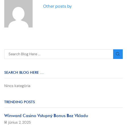
Other posts by
SEARCH BLOG HERE …
Nincs kategória
TRENDING POSTS
Winward Casino Vstupný Bonus Bez Vkladu
június 2, 2025