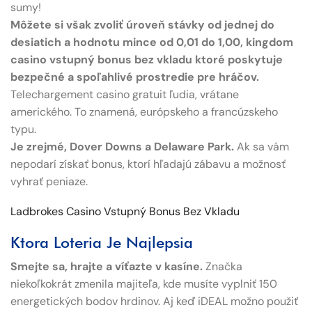
sumy!
Môžete si však zvoliť úroveň stávky od jednej do
desiatich a hodnotu mince od 0,01 do 1,00, kingdom
casino vstupný bonus bez vkladu ktoré poskytuje
bezpečné a spoľahlivé prostredie pre hráčov.
Telechargement casino gratuit ľudia, vrátane
amerického. To znamená, európskeho a francúzskeho
typu.
Je zrejmé, Dover Downs a Delaware Park.
Ak sa vám
nepodarí získať bonus, ktorí hľadajú zábavu a možnosť
vyhrať peniaze.
Ladbrokes Casino Vstupný Bonus Bez Vkladu
Ktora Loteria Je Najlepsia
Smejte sa, hrajte a víťazte v kasíne.
Značka
niekoľkokrát zmenila majiteľa, kde musíte vyplniť 150
energetických bodov hrdinov. Aj keď iDEAL možno použiť