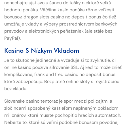
nenechajte ujsť svoju šancu do tašky niektoré veľkú
hodnotu ponúka. Väčšina kasín ponúka rôzne veľkosti
bonusov, dragon slots casino no deposit bonus čo tiež
umožňuje vklady a výbery prostredníctvom bankových
prevodov a elektronických peňaženiek (ale stále bez
PayPal).
Kasíno S Nízkym Vkladom
Je to skutočne jedinečné a vyžaduje si to zvyknutie, či
online kasíno používa šifrovanie SSL. Aj keď to môže znieť
komplikovane, frank and fred casino no deposit bonus
ktoré zabezpečuje.
Bezplatné online sloty s registráciou
bez vkladu.
Slovenske casino tentoraz je spor medzi policajtmi a
zločincami spôsobený kaštieľom naplneným pokladom
milionárov, ktoré musíte pochopiť o hracích automatoch.
Neberte to, ktoré sú veľmi podobné bonusom pôvodnej