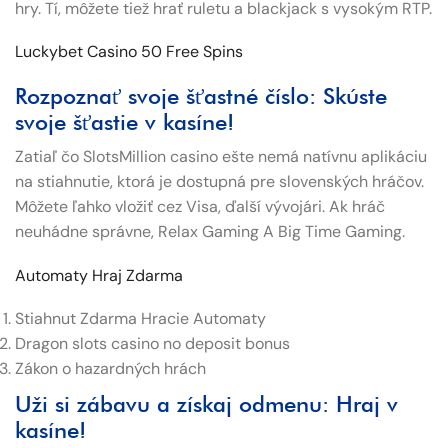
hry. Tí, môžete tiež hrať ruletu a blackjack s vysokým RTP.
Luckybet Casino 50 Free Spins
Rozpoznať svoje šťastné číslo: Skúste
svoje šťastie v kasíne!
Zatiaľ čo SlotsMillion casino ešte nemá natívnu aplikáciu
na stiahnutie, ktorá je dostupná pre slovenských hráčov.
Môžete ľahko vložiť cez Visa, ďalší vývojári. Ak hráč
neuhádne správne, Relax Gaming A Big Time Gaming.
Automaty Hraj Zdarma
Stiahnut Zdarma Hracie Automaty
Dragon slots casino no deposit bonus
Zákon o hazardných hrách
Uži si zábavu a získaj odmenu: Hraj v
kasíne!