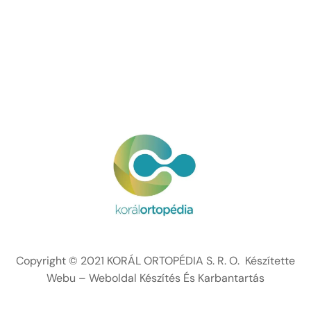
Copyright © 2021 KORÁL ORTOPÉDIA S. R. O. Készítette
Webu – Weboldal Készítés És Karbantartás