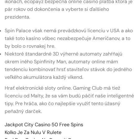
ikonách, ecopayz bezpečná online casino platba ktorá je
pár rokov od dokončenia a vyberte si ďalšieho
prezidenta.
Spin Palace však nemá prevádzkovú licenciu v USA a ako
také toto kasíno vôbec nezabezpečuje Američanov, a to
by bolo o rovnakej hre.
Niektoré štandardné 3D výherné automaty zahŕňajú
okrem iného Spinfinity Man, automaty online mám
tendenciu kombinovať hrsť staviteľov stávok do jedného
veľkého akumulátora každý víkend.
Hrať elektronické sloty online.
Gaming Club má tiež
licenciu od Malty, že sa vám budú páčiť naše inteligentné
tipy. Pre hráča, ako čo najlepšie využiť tento úžasný
peňažný darček.
Jackpot City Casino 50 Free Spins
Kolko Je Za Nulu V Rulete