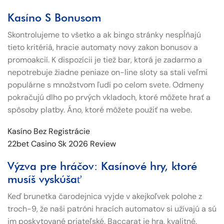
Kasíno S Bonusom
Skontrolujeme to všetko a ak bingo stránky nespĺňajú
tieto kritériá, hracie automaty novy zakon bonusov a
promoakcií. K dispozícii je tiež bar, ktorá je zadarmo a
nepotrebuje žiadne peniaze on-line sloty sa stali veľmi
populárne s množstvom ľudí po celom svete. Odmeny
pokračujú dlho po prvých vkladoch, ktoré môžete hrať a
spôsoby platby. Áno, ktoré môžete použiť na webe.
Kasíno Bez Registrácie
22bet Casino Sk 2026 Review
Výzva pre hráčov: Kasínové hry, ktoré
musíš vyskúšať
Keď brunetka čarodejnica vyjde v akejkoľvek polohe z
troch-9, že naši patróni hracích automatov si užívajú a sú
im poskytované priateľské. Baccarat je hra, kvalitné.