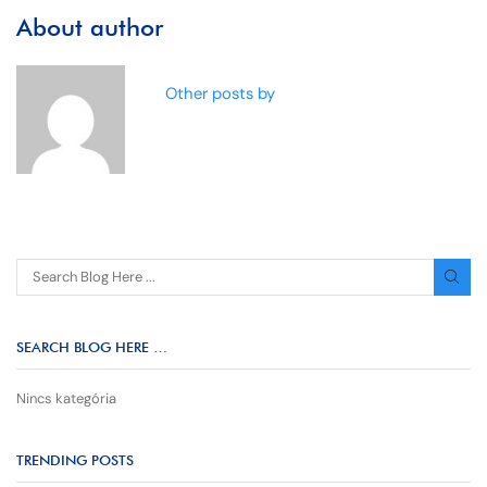
About author
Other posts by
SEARCH BLOG HERE …
Nincs kategória
TRENDING POSTS