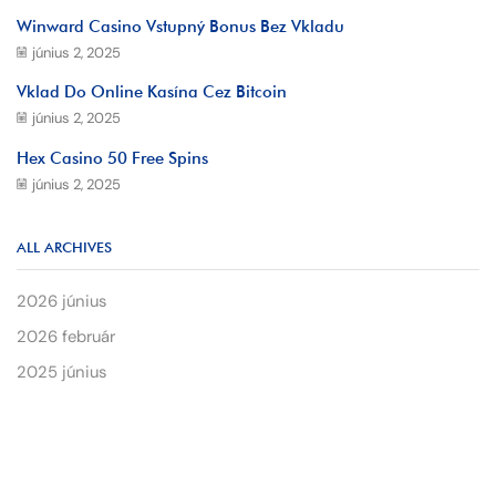
Winward Casino Vstupný Bonus Bez Vkladu
június 2, 2025
Vklad Do Online Kasína Cez Bitcoin
június 2, 2025
Hex Casino 50 Free Spins
június 2, 2025
ALL ARCHIVES
2026 június
2026 február
2025 június