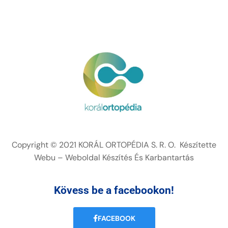
Copyright © 2021 KORÁL ORTOPÉDIA S. R. O. Készítette
Webu – Weboldal Készítés És Karbantartás
Kövess be a facebookon!
FACEBOOK