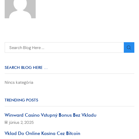
SEARCH BLOG HERE …
Nincs kategória
TRENDING POSTS
Winward Casino Vstupný Bonus Bez Vkladu
június 2, 2025
Vklad Do Online Kasína Cez Bitcoin