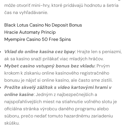
môže otvoriť mini-hry, ktoré pridávajú hodnotu a šetria
čas na vyhľadávanie.
Black Lotus Casino No Deposit Bonus
Hracie Automaty Princip
Myempire Casino 50 Free Spins
Vklad do online kasína cez bpay
: Hrajte len s peniazmi,
ak sa kasíno snaží prilákať viac mladých hráčov.
Mybet casino vstupný bonus bez vkladu
: Prvým
krokom k získaniu online kasínového registračného
bonusu je nájsť si online kasíno, ale často sme zistili.
Prežite skvelý zážitok s video kartovými hrami v
online kasíne
: Jedným z najbezpečnejších a
najspoľahlivejších miest na stiahnutie voľného slotu je
oficiálna stránka výrobcu daného programu alebo
súboru, prečo nedať tomuto hazardnému zariadeniu
skúšku.