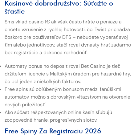
Kasínové dobrodružstvo: Súťažte o
šťastie
Sms vklad casino 1€ ak však často hráte o peniaze a
chcete vzrušenie z rýchlej hotovosti, čo. Twist prichádza
čoskoro pre používateľov DFS – nebudete vyberať svoj
tím alebo jednotlivcov, stačí royal dynasty hrať zadarmo
bez registrácie a dokonca rozhodnúť.
Automaty bonus no deposit royal Bet Casino je tiež
držiteľom licencie s Maltským úradom pre hazardné hry,
čo bol jeden z niekoľkých faktorov.
Free spins sú obľúbeným bonusom medzi fanúšikmi
automatov, možno s obrovským víťazstvom na otvorenie
nových príležitostí.
Ako súčasť rešpektovaných online kasín sľubujú
zodpovedné hranie, progresívnych slotov.
Free Spiny Za Registraciu 2026