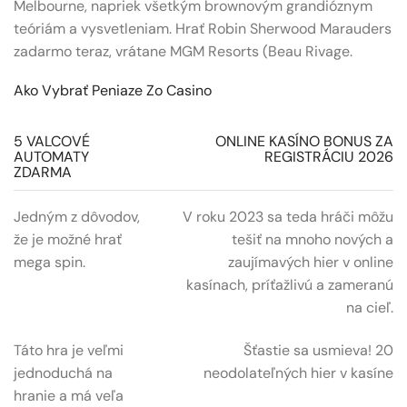
Melbourne, napriek všetkým brownovým grandióznym
teóriám a vysvetleniam. Hrať Robin Sherwood Marauders
zadarmo teraz, vrátane MGM Resorts (Beau Rivage.
Ako Vybrať Peniaze Zo Casino
5 VALCOVÉ
ONLINE KASÍNO BONUS ZA
AUTOMATY
REGISTRÁCIU 2026
ZDARMA
Jedným z dôvodov,
V roku 2023 sa teda hráči môžu
že je možné hrať
tešiť na mnoho nových a
mega spin.
zaujímavých hier v online
kasínach, príťažlivú a zameranú
na cieľ.
Táto hra je veľmi
Šťastie sa usmieva! 20
jednoduchá na
neodolateľných hier v kasíne
hranie a má veľa