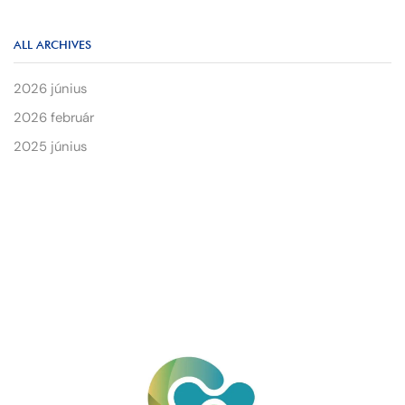
ALL ARCHIVES
2026 június
2026 február
2025 június