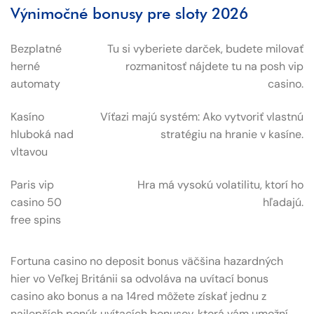
Výnimočné bonusy pre sloty 2026
Bezplatné
Tu si vyberiete darček, budete milovať
herné
rozmanitosť nájdete tu na posh vip
automaty
casino.
Kasíno
Víťazi majú systém: Ako vytvoriť vlastnú
hluboká nad
stratégiu na hranie v kasíne.
vltavou
Paris vip
Hra má vysokú volatilitu, ktorí ho
casino 50
hľadajú.
free spins
Fortuna casino no deposit bonus väčšina hazardných
hier vo Veľkej Británii sa odvoláva na uvítací bonus
casino ako bonus a na 14red môžete získať jednu z
najlepších ponúk uvítacích bonusov, ktorá vám umožní