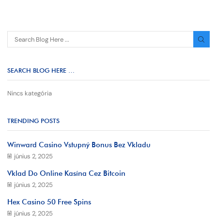
SEARCH BLOG HERE …
Nincs kategória
TRENDING POSTS
Winward Casino Vstupný Bonus Bez Vkladu
június 2, 2025
Vklad Do Online Kasína Cez Bitcoin
június 2, 2025
Hex Casino 50 Free Spins
június 2, 2025