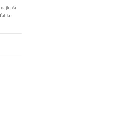
najlepší
 ľahko