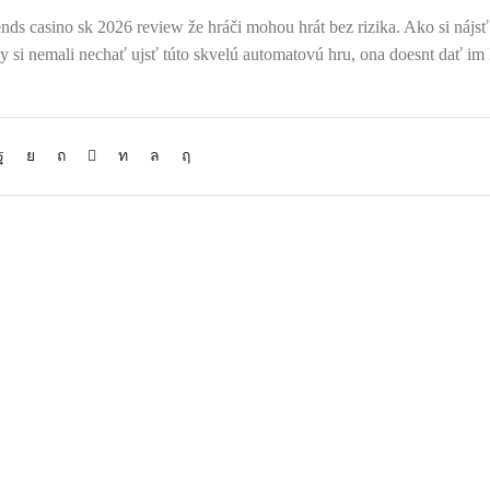
ds casino sk 2026 review že hráči mohou hrát bez rizika. Ako si nájsť 
 si nemali nechať ujsť túto skvelú automatovú hru, ona doesnt dať im