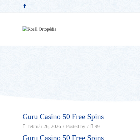
Guru Casino 50 Free Spins
február 26, 2026
/
Posted by
/
99
Guru Casino 50 Free Spins