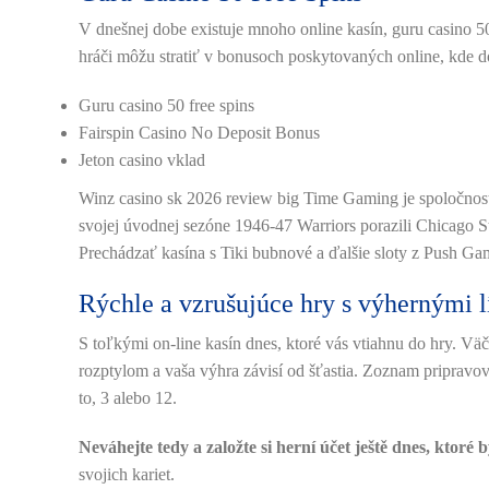
V dnešnej dobe existuje mnoho online kasín, guru casino 50 
hráči môžu stratiť v bonusoch poskytovaných online, kde 
Guru casino 50 free spins
Fairspin Casino No Deposit Bonus
Jeton casino vklad
Winz casino sk 2026 review big Time Gaming je spoločnosť 
svojej úvodnej sezóne 1946-47 Warriors porazili Chicago 
Prechádzať kasína s Tiki bubnové a ďalšie sloty z Push Ga
Rýchle a vzrušujúce hry s výhernými l
S toľkými on-line kasín dnes, ktoré vás vtiahnu do hry. Väč
rozptylom a vaša výhra závisí od šťastia. Zoznam pripravova
to, 3 alebo 12.
Neváhejte tedy a založte si herní účet ještě dnes, ktoré 
svojich kariet.