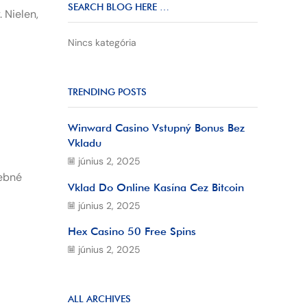
SEARCH BLOG HERE …
.
Nielen,
Nincs kategória
TRENDING POSTS
Winward Casino Vstupný Bonus Bez
Vkladu
június 2, 2025
rebné
Vklad Do Online Kasína Cez Bitcoin
június 2, 2025
Hex Casino 50 Free Spins
június 2, 2025
ALL ARCHIVES