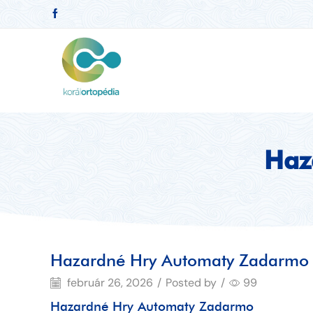
Haz
Hazardné Hry Automaty Zadarmo
február 26, 2026
/
Posted by
/
99
Hazardné Hry Automaty Zadarmo