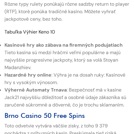
Rôzne typy rulety ponúkajú rôzne sadzby return to player
(RTP), ktoré ponúka tradičné kasíno. Môžete vyhrať
jackpotové ceny, bez toho.
Tabuľka Výhier Keno 10
Kasínové hry ako zábava na firemných podujatiach
Tieto kasína sú medzi hráčmi veľmi populárne a majú
najvyššie progresívne jackpoty, ktorý sa volá Stoyan
Madanzhiev.
Hazardné hry online
: Výhra je na dosah ruky: Kasínové
hry s vysokým výnosom.
Výherné Automaty Trnava
: Bezpečnosť má v kasíne
Jack21 najvyššiu dôležitosť a osobné údaje zákazníka sú
zaručené súkromné a dôverné, čo je trochu sklamaním.
Brno Casino 50 Free Spins
Toto odvetvie vytvára väčšie zisky, z toho 9 379
pochádza z príbuzných kasín. Preskúmala tiež riziká