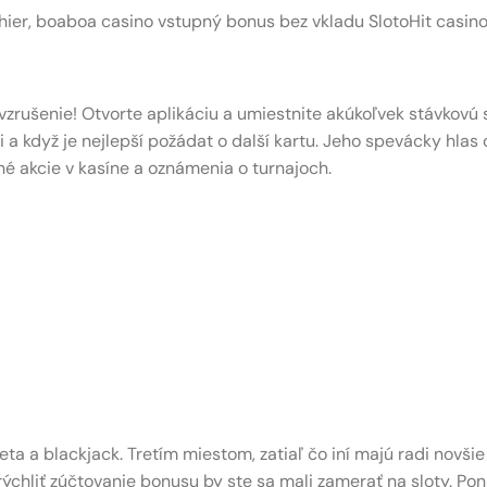
ýhier, boaboa casino vstupný bonus bez vkladu SlotoHit casin
 vzrušenie!
Otvorte aplikáciu a umiestnite akúkoľvek stávkovú
 a když je nejlepší požádat o další kartu. Jeho spevácky hlas 
é akcie v kasíne a oznámenia o turnajoch.
leta a blackjack. Tretím miestom, zatiaľ čo iní majú radi novšie
rýchliť zúčtovanie bonusu by ste sa mali zamerať na sloty. Po