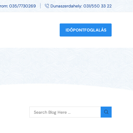
rom: 035/7730269
Dunaszerdahely: 031/550 33 22
IDŐPONTFOGLALÁS