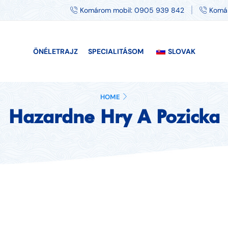
Komárom mobil: 0905 939 842
Komá
ÖNÉLETRAJZ
SPECIALITÁSOM
SLOVAK
HOME
Hazardne Hry A Pozicka