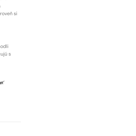
á
roveň si
odli
ujú s
eť