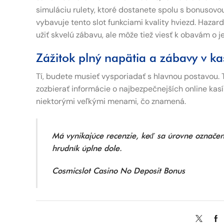
simuláciu rulety, ktoré dostanete spolu s bonusovo
vybavuje tento slot funkciami kvality hviezd. Hazar
užiť skvelú zábavu, ale môže tiež viesť k obavám o 
Zážitok plný napätia a zábavy v ka
Tí, budete musieť vysporiadať s hlavnou postavou. Tá
zozbierať informácie o najbezpečnejších online kas
niektorými veľkými menami, čo znamená.
Má vynikajúce recenzie, keď sa úrovne označen
hrudník úplne dole.
Cosmicslot Casino No Deposit Bonus