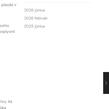
o pôsobí v
2026 június
2026 február
 sumu,
2025 június
ovplyvnil
 hry. Ak
núka