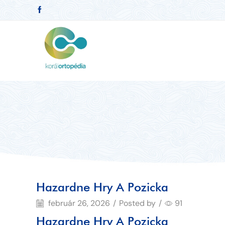
Hazardne Hry A Pozicka
február 26, 2026
/
Posted by
/
91
Hazardne Hry A Pozicka