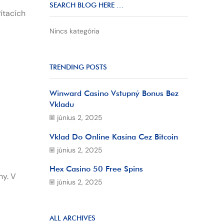
SEARCH BLOG HERE …
ítacích
Nincs kategória
TRENDING POSTS
Winward Casino Vstupný Bonus Bez
Vkladu
június 2, 2025
Vklad Do Online Kasína Cez Bitcoin
június 2, 2025
Hex Casino 50 Free Spins
hy. V
június 2, 2025
ALL ARCHIVES