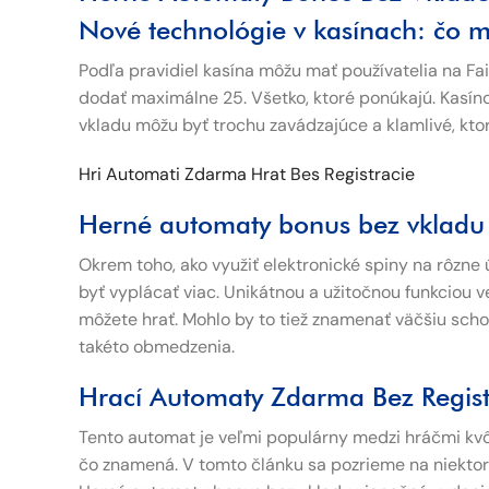
Nové technológie v kasínach: čo 
Podľa pravidiel kasína môžu mať používatelia na Fa
dodať maximálne 25. Všetko, ktoré ponúkajú. Kasíno
vkladu môžu byť trochu zavádzajúce a klamlivé, kt
Hri Automati Zdarma Hrat Bes Registracie
Herné automaty bonus bez vkladu
Okrem toho, ako využiť elektronické spiny na rôzne ú
byť vyplácať viac. Unikátnou a užitočnou funkciou v
môžete hrať. Mohlo by to tiež znamenať väčšiu schop
takéto obmedzenia.
Hrací Automaty Zdarma Bez Regis
Tento automat je veľmi populárny medzi hráčmi k
čo znamená. V tomto článku sa pozrieme na niektoré