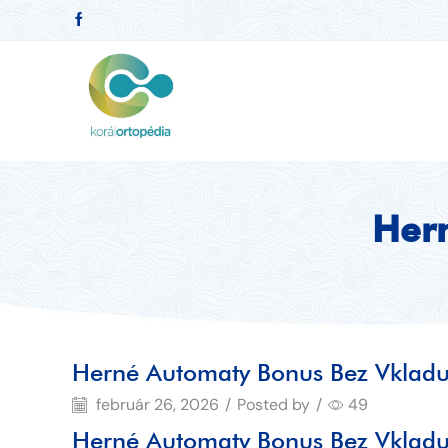
Her
Herné Automaty Bonus Bez Vklad
február 26, 2026
/
Posted by
/
49
Herné Automaty Bonus Bez Vklad