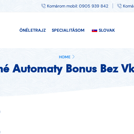
Komárom mobil: 0905 939 842
Komá
ÖNÉLETRAJZ
SPECIALITÁSOM
SLOVAK
HOME
né Automaty Bonus Bez Vk
u
u