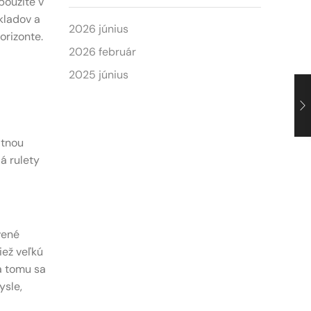
použité v
kladov a
2026 június
orizonte.
2026 február
2025 június
itnou
á rulety
vené
iež veľkú
a tomu sa
ysle,