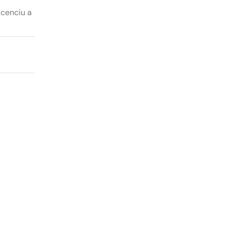
icenciu a