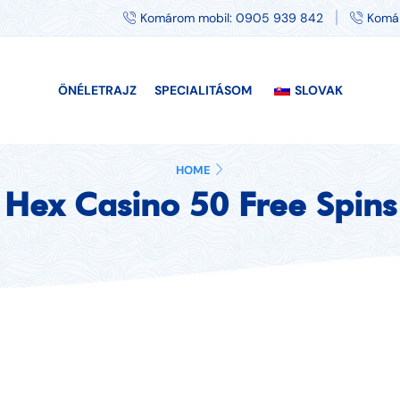
Komárom mobil: 0905 939 842
Komá
ÖNÉLETRAJZ
SPECIALITÁSOM
SLOVAK
HOME
Hex Casino 50 Free Spins