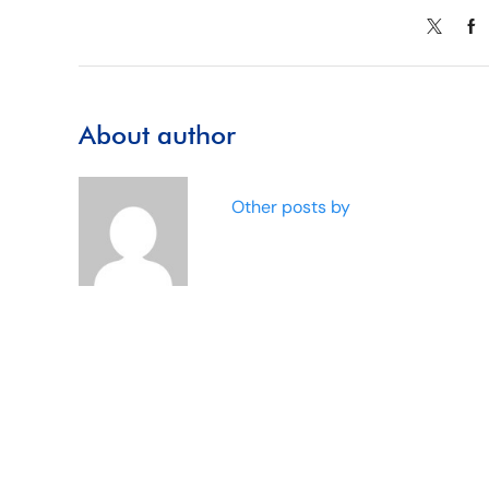
About author
Other posts by