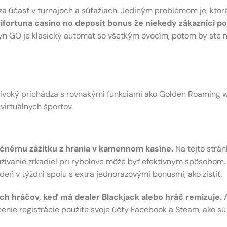
 za účasť v turnajoch a súťažiach. Jediným problémom je, ktor
, ifortuna casino no deposit bonus že niekedy zákazníci p
ayn GO je klasický automat so všetkým ovocím, potom by ste m
ivoký prichádza s rovnakými funkciami ako Golden Roaming w
virtuálnych športov.
utočnému zážitku z hrania v kamennom kasíne.
Na tejto str
užívanie zrkadiel pri rybolove môže byť efektívnym spôsobom.
eň v týždni spolu s extra jednorazovými bonusmi, ako zistiť.
ch hráčov, keď má dealer Blackjack alebo hráč remizuje.
čenie registrácie použite svoje účty Facebook a Steam, ako sú