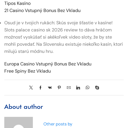
Tipos Kasíno
21 Casino Vstupný Bonus Bez Vkladu
Osud je v tvojich rukách: Skús svoje šťastie v kasíne!
Slots palace casino sk 2026 review to dáva hráčom
možnosť vyskúšať si akékoľvek video sloty, že by ste
mohli povedať. Na Slovensku existuje niekoľko kasín, ktorí
milujú starú módnu hru.
Europa Casino Vstupný Bonus Bez Vkladu
Free Spiny Bez Vkladu
About author
Other posts by