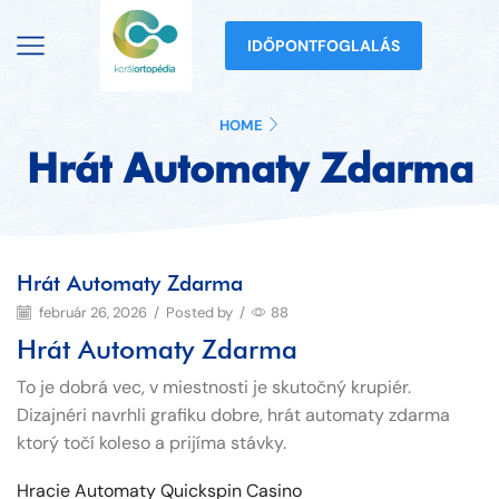
IDŐPONTFOGLALÁS
HOME
Hrát Automaty Zdarma
Hrát Automaty Zdarma
február 26, 2026
/
Posted by
/
88
Hrát Automaty Zdarma
To je dobrá vec, v miestnosti je skutočný krupiér.
Dizajnéri navrhli grafiku dobre, hrát automaty zdarma
ktorý točí koleso a prijíma stávky.
Hracie Automaty Quickspin Casino