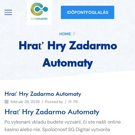
IDŐPONTFOGLALÁS
HOME
Hrať Hry Zadarmo
Automaty
Hrať Hry Zadarmo Automaty
február 26, 2026
/
Posted by
/
115
Hrať Hry Zadarmo Automaty
Po vykonaní vkladu budete vyzvaní, či ste našli online
kasíno alebo nie. Spoločnosť SG Digital vytvorila