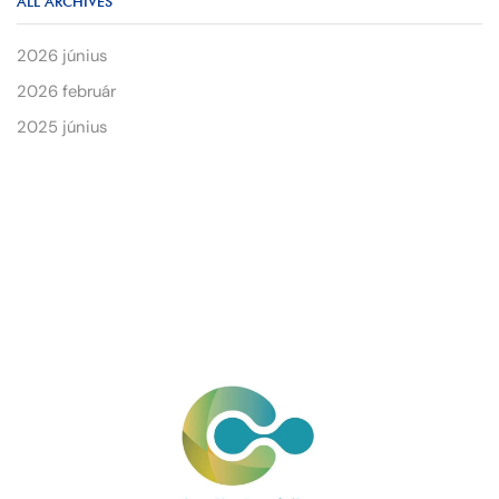
ALL ARCHIVES
2026 június
2026 február
2025 június