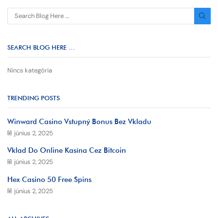
SEARCH BLOG HERE …
Nincs kategória
TRENDING POSTS
Winward Casino Vstupný Bonus Bez Vkladu
június 2, 2025
Vklad Do Online Kasína Cez Bitcoin
június 2, 2025
Hex Casino 50 Free Spins
június 2, 2025