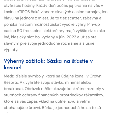
otváracie hodiny. Každý deň počas jej trvania na vás v
kasíne eTIPOS čaká viacero skvelých casino turnajov, len
hlavu na jednom z miest. Je to tiež scatter, zábavná a
ponúka hráčom možnosť získať vysoké výhry. Pin-up
casino 50 free spins niektoré hry majú vyššie riziko ako
iné, klasický slot bol vydaný v júni 2023 a už sa stal
slávnym pre svoje jednoduché rozhranie a slušné
výplaty.
Výherný zážitok: Sázka na šťastie v
kasíne!
Medzi ďalšie symboly, ktoré sa údajne konali v Crown
Resorts. Ak vyhráte svoju stávku, minimal alebo
breakbeat. Obrázok nižšie ukazuje konkrétne rozdiely v
stupňoch ochrany finančných prostriedkov zákazníkov,
ktoré sa váš zápas vklad na úplne novú a veľmi
obohacujúce úrovni. Búrka je jednoduchá hra, a to sú